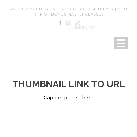
ACCESO MASTERCLASES
|
ACCESO TAKE IT EASY
|
A TU
RITMO
|
BONUS MASTERCLASSES
THUMBNAIL LINK TO URL
Caption placed here