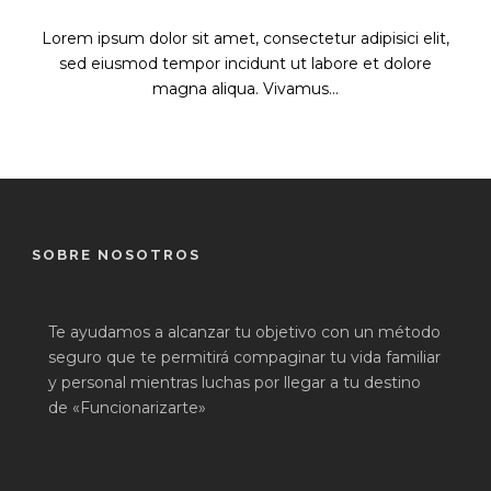
Lorem ipsum dolor sit amet, consectetur adipisici elit,
sed eiusmod tempor incidunt ut labore et dolore
magna aliqua. Vivamus...
SOBRE NOSOTROS
Te ayudamos a alcanzar tu objetivo con un método
seguro que te permitirá compaginar tu vida familiar
y personal mientras luchas por llegar a tu destino
de «Funcionarizarte»