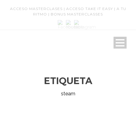
ACCESO MASTERCLASES
|
ACCESO TAKE IT EASY
|
A TU
RITMO
|
BONUS MASTERCLASSES
ETIQUETA
steam