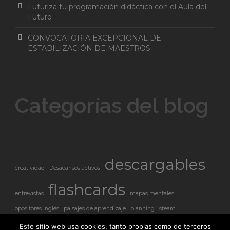
Futuriza tu programación didáctica con el Aula del
Futuro
CONVOCATORIA EXCEPCIONAL DE
ESTABILIZACIÓN DE MAESTROS
Categorías del blog
descargables
creatividad
Desacansos activos
flashcards
entrevistas
mapas mentales
opositores inglés
paisajes de aprendizaje
planning
steam
visual thinking
worksheet
Este sitio web usa cookies, tanto propias como de terceros